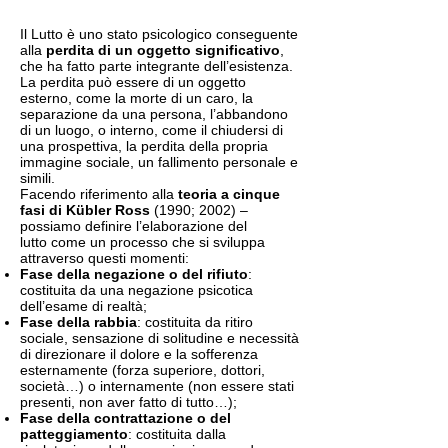
Il Lutto è uno stato psicologico conseguente
alla
perdita di un oggetto significativo
,
che ha fatto parte integrante dell’esistenza.
La perdita può essere di un oggetto
esterno, come la morte di un caro, la
separazione da una persona, l’abbandono
di un luogo, o interno, come il chiudersi di
una prospettiva, la perdita della propria
immagine sociale, un fallimento personale e
simili.
Facendo riferimento alla
teoria a cinque
fasi di Kübler Ross
(1990; 2002) –
possiamo definire l’elaborazione del
lutto come un processo che si sviluppa
attraverso questi momenti:
Fase della negazione o del rifiuto
:
costituita da una negazione psicotica
dell’esame di realtà;
Fase della rabbia
: costituita da ritiro
sociale, sensazione di solitudine e necessità
di direzionare il dolore e la sofferenza
esternamente (forza superiore, dottori,
società…) o internamente (non essere stati
presenti, non aver fatto di tutto…);
Fase della contrattazione o del
patteggiamento
: costituita dalla